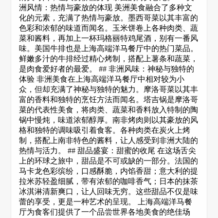
洲风情：热情与豪放的体现 美洲美食融合了多种文
化的元素，充满了热情与豪放。墨西哥菜以其丰富的
色彩和浓郁的味道而闻名。玉米饼卷上各种肉类、蔬
菜和酱料，再加上一杯玛格丽特鸡尾酒，别有一番风
味。美国牛排也是上海高端洋马餐厅中的热门菜品。
鲜嫩多汁的牛排经过精心烤制，搭配上薯条和蔬菜，
是肉食爱好者的最爱。 ## 非洲风味：神秘与独特的
体验 非洲美食在上海高端洋马餐厅中相对较为小
众，但却充满了神秘与独特的魅力。摩洛哥菜以其丰
富的香料和独特的烹饪方法而闻名。塔吉锅是摩洛哥
菜的代表性美食，将肉类、蔬菜和香料放入特制的陶
锅中慢炖，味道浓郁醇厚。南非烤肉则以其豪放的风
格和独特的调味吸引着食客。各种肉类在炭火上烤
制，搭配上南非特色的酱料，让人感受到非洲大陆的
热情与活力。 ## 甜品盛宴：甜蜜的收尾 在这场舌尖
上的环球之旅中，甜品是不可或缺的一部分。法国的
马卡龙色彩缤纷，口感酥脆，内馅香甜；意大利的提
拉米苏轻盈细腻，带有浓郁的咖啡香气；日本的抹茶
冰淇淋清新爽口，让人回味无穷。这些甜品不仅是味
蕾的享受，更是一种艺术的呈现。 上海高端洋马餐
厅为食客们提供了一个品尝世界各地美食的绝佳场