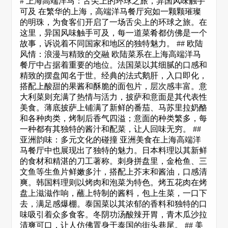
# 上海高端洋马：舌尖上的环球之旅，异国风味触手
可及 在繁华的上海，高端洋马餐厅宛如一颗颗璀璨
的明珠，为食客们开启了一场舌尖上的环球之旅。在
这里，异国风味触手可及，每一道菜肴都仿佛是一个
故事，诉说着不同国家和地区的独特魅力。 ## 欧陆
风情：浪漫与精致的交融 欧陆菜系在上海高端洋马
餐厅中占据着重要的地位。法国菜以其细腻的口感和
精致的摆盘闻名于世。经典的法式鹅肝，入口即化，
搭配上酸甜的果酱和酥脆的面包片，层次感丰富。意
大利菜则充满了热情与活力，披萨和意面是其代表性
美食。薄底披萨上铺满了新鲜的番茄、马苏里拉奶酪
和各种肉类，烤制后香气四溢；意面的种类繁多，每
一种都有其独特的酱汁和配菜，让人回味无穷。 ##
亚洲韵味：多元文化的碰撞 亚洲美食在上海高端洋
马餐厅中也展现出了独特的魅力。日本料理以其新鲜
的食材和精湛的刀工著称。刺身拼盘里，金枪鱼、三
文鱼等生鱼片鲜嫩多汁，搭配上芥末和酱油，口感清
爽。韩国料理则以烤肉和泡菜为特色。烤五花肉在烤
盘上滋滋作响，蘸上特制的酱料，包上生菜，一口下
去，满足感爆棚。泰国菜以其浓郁的香料和独特的口
味吸引着众多食客。冬阴功汤酸辣开胃，青木瓜沙拉
清爽可口，让人仿佛置身于泰国的街头巷尾。 ## 美